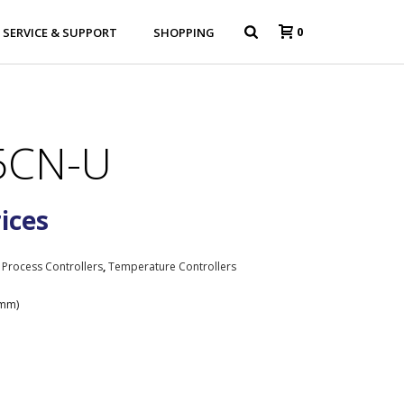
0
SERVICE & SUPPORT
SHOPPING
5CN-U
rices
,
Process Controllers
,
Temperature Controllers
4mm)