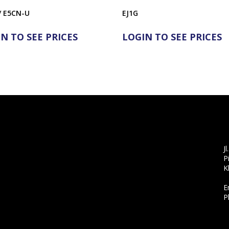
/ E5CN-U
EJ1G
N TO SEE PRICES
LOGIN TO SEE PRICES
J
P
K
E
P