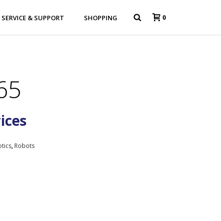
0
SERVICE & SUPPORT
SHOPPING
65
rices
tics
,
Robots