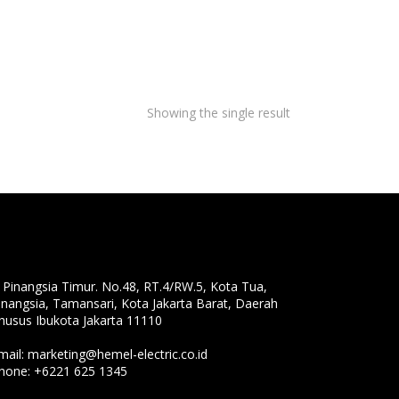
Showing the single result
l. Pinangsia Timur. No.48, RT.4/RW.5, Kota Tua,
inangsia, Tamansari, Kota Jakarta Barat, Daerah
husus Ibukota Jakarta 11110
mail:
marketing@hemel-electric.co.id
hone:
+6221 625 1345