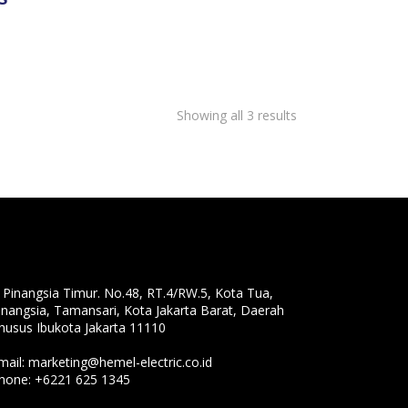
Showing all 3 results
l. Pinangsia Timur. No.48, RT.4/RW.5, Kota Tua,
inangsia, Tamansari, Kota Jakarta Barat, Daerah
husus Ibukota Jakarta 11110
mail:
marketing@hemel-electric.co.id
hone:
+6221 625 1345